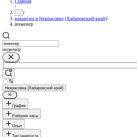
Главная
/
/
...
вакансии в Некрасовке (Хабаровский край)
/
инженер
инженер
Некрасовка (Хабаровский край)
График
Рабочие часы
Опыт
Тип занятости